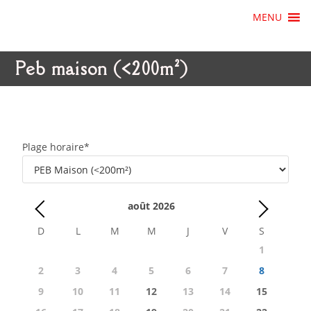
MENU
Peb maison (<200m²)
Plage horaire
*
août
2026
D
L
M
M
J
V
S
1
2
3
4
5
6
7
8
9
10
11
12
13
14
15